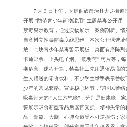
7 月 3 日下午，玉屏侗族自治县大龙街
开展 “防范青少年药物滥用” 主题禁毒公开
禁毒警示教育，通过实物展示、案例剖析、情
自觉树立拒毒防毒底线思维。本次公开课选址
放十余块青少年禁毒警示展板，桌面有序陈列
卡通邮票、上头电子烟、“聪明药” 药片等，
期危害。课程开篇，禁毒社工先用通俗易懂的
生人赠送的零食饮料，不少学生举手表示曾收
少年的常见套路。宣讲核心环节，辖区民警结
吸毒带来的 “人生六笔账”，分别是健康账、
警展示吸食新型毒品后器官受损、精神失常的
品，骨骼、大脑、心肺会遭受不可逆损伤；家
争吵、亲情破裂，部分家庭因此负债累累；学