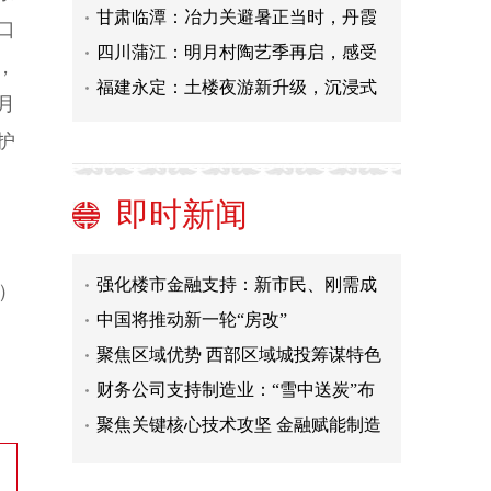
甘肃临潭：冶力关避暑正当时，丹霞
口
四川蒲江：明月村陶艺季再启，感受
，
福建永定：土楼夜游新升级，沉浸式
月
中国将推动新一轮“房改”
护
聚焦区域优势 西部区域城投筹谋特色
转型
财务公司支持制造业：“雪中送炭”布
即时新闻
局产业链
聚焦关键核心技术攻坚 金融赋能制造
业“强筋健骨”
强化楼市金融支持：新市民、刚需成
）
重点
中国将推动新一轮“房改”
聚焦区域优势 西部区域城投筹谋特色
转型
财务公司支持制造业：“雪中送炭”布
局产业链
聚焦关键核心技术攻坚 金融赋能制造
业“强筋健骨”
强化楼市金融支持：新市民、刚需成
重点