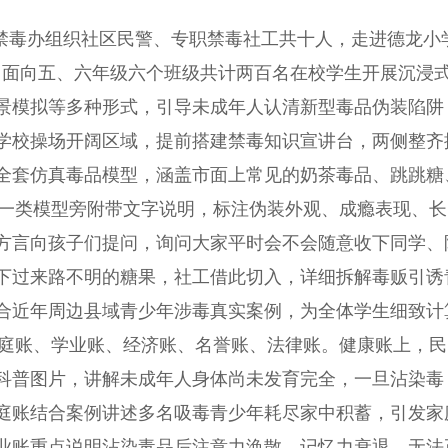
道禁毒办组织社区民警、专职禁毒社工共十人，走进德龙小
课，面向五、六年级六个班级共计两百名在校学生开展沉浸
景模拟等多种形式，引导未成年人认清新型毒品伪装陷阱
学校操场开阔区域，提前搭建禁毒知识宣讲台，两侧整齐
全套仿真毒品模型，涵盖市面上常见的奶茶毒品、跳跳糖
每一类模型旁附带文字说明，标注伪装外观、成瘾表现、长
方言向孩子们提问，询问大家平时会不会随意收下同学、
下过来路不明的糖果，社工借此切入，详细拆解毒贩引诱
合近年周边县域青少年涉毒真实案例，为全体学生细致计
家庭账、学业账、经济账、名誉账、法律账。健康账上，民
科普图片，讲解未成年人身体尚未发育完全，一旦沾染毒
庭账结合案例讲述多名吸毒青少年耗尽家中积蓄，引发家
业账重点说明沾染毒品后注意力涣散、记忆力衰退，无法