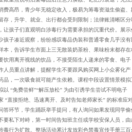
消费高昂，青少年无稳定收入，极易为筹毒资滋生偷盗、
留存，升学、就业、出行都会受到限制；法律账清晰区分
，让孩子们直观明白涉毒行为需要承担的沉重代价。展示
少孩子凑近观察，纷纷感叹毒品伪装和普通零食几乎没有
样本，告诉学生市面上三无散装奶茶粉、果味粉末都存在
要饮用离开视线的饮品，不接受陌生人递来的零食、电子
作人员重点讲解，提醒学生不要跟风购买网上小众雾化产
药品，一次吸食就可能产生依赖。课程中段设置情景模拟
 “免费尝鲜”“解压放松” 为由引诱学生尝试不明电子
 “直接拒绝、迅速离开、及时告知老师家长” 的标准应
问答环节，学生踊跃举手提问，有人询问如果发现同学偷
不要私下对峙，第一时间告知班主任或学校安保人员，由
涉毒行为扩散。整场活动累计发放彩色禁毒宣传手册三百