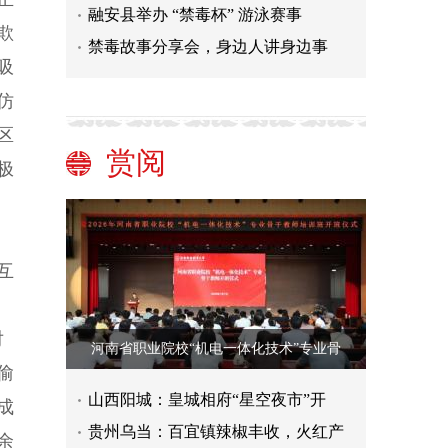
融安县举办 “禁毒杯” 游泳赛事
欺
禁毒故事分享会，身边人讲身边事
吸
仿
区
赏阅
极
互
对
河南省职业院校“机电一体化技术”专业骨
偷
山西阳城：皇城相府“星空夜市”开
成
贵州乌当：百宜镇辣椒丰收，火红产
余