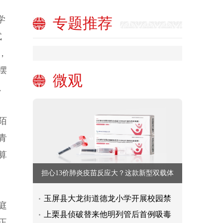
学
专题推荐
式
，
摆
微观
、
陌
青
算
担心13价肺炎疫苗反应大？这款新型双载体
玉屏县大龙街道德龙小学开展校园禁
庭
上栗县侦破替来他明列管后首例吸毒
正