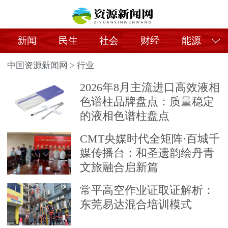
新闻
民生
社会
财经
能源
中国资源新闻网
>
行业
2026年8月主流进口高效液相
色谱柱品牌盘点：质量稳定
的液相色谱柱盘点
CMT央媒时代全矩阵·百城千
媒传播台：和圣遗韵绘丹青
文旅融合启新篇
常平高空作业证取证解析：
东莞易达混合培训模式