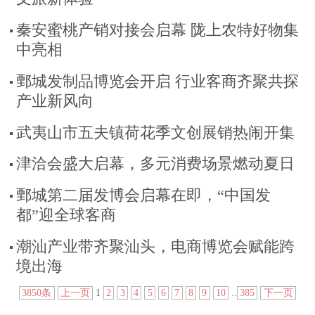
秦安蜜桃产销对接会启幕 陇上农特好物集
中亮相
鄄城发制品博览会开启 行业客商齐聚共探
产业新风向
武夷山市五夫镇荷花季文创展销热闹开集
津洽会盛大启幕，多元消费场景燃动夏日
鄄城第二届发博会启幕在即，“中国发
都”迎全球客商
潮汕产业带齐聚汕头，电商博览会赋能跨
境出海
3850条
上一页
1
2
3
4
5
6
7
8
9
10
..
385
下一页