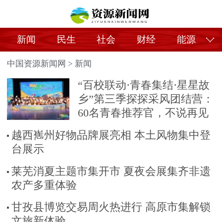
新闻
民生
社会
财经
能源
中国资源新闻网
>
新闻
“百校联动·青春集结·星星故
乡”第三季探探采风团结营：
60名青春推荐官，不说再见
越西嶲州好物品牌展亮相 本土风物集中登
台展示
莱芜消夏主题市集开市 夏夜会展集齐非遗
农产多重体验
甘孜县博览交易周火热进行 高原市集解锁
文旅新体验