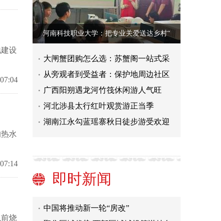
河南科技职业大学：把专业关爱送达乡村“
地建设
大闸蟹团购怎么选：苏蟹阁一站式采
从旁观者到受益者：保护地周边社区
 07:04
广西阳朔遇龙河竹筏休闲游人气旺
河北涉县太行红叶观赏游正当季
湖南江永勾蓝瑶寨秋日徒步游受欢迎
的热水
 07:14
即时新闻
中国将推动新一轮“房改”
聚焦区域优势 西部区域城投筹谋特色
以前烧