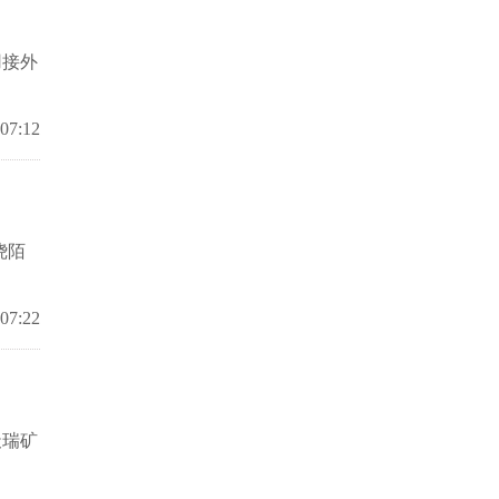
用接外
 07:12
绕陌
 07:22
天瑞矿