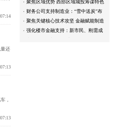
转型
财务公司支持制造业：“雪中送炭”布
 07:14
局产业链
聚焦关键核心技术攻坚 金融赋能制造
业“强筋健骨”
强化楼市金融支持：新市民、刚需成
重点
中国将推动新一轮“房改”
聚焦区域优势 西部区域城投筹谋特色
电量还
转型
财务公司支持制造业：“雪中送炭”布
局产业链
聚焦关键核心技术攻坚 金融赋能制造
 07:13
业“强筋健骨”
强化楼市金融支持：新市民、刚需成
重点
风车，
 07:13