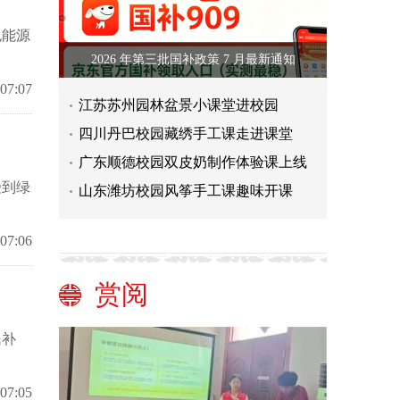
色能源
2026 年第三批国补政策 7 月最新通知
 07:07
江苏苏州园林盆景小课堂进校园
四川丹巴校园藏绣手工课走进课堂
广东顺德校园双皮奶制作体验课上线
受到绿
山东潍坊校园风筝手工课趣味开课
 07:06
赏阅
民补
 07:05