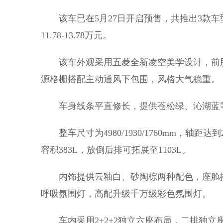
该车已在5月27日开启预售，共推出3款车型，预
11.78-13.78万元。
该车外观采用五菱全新凌空美学设计，前脸
源格栅搭配主动通风下包围，风格大气稳重。
车身线条平直修长，提供苍松绿、沁湖蓝等
整车尺寸为4980/1930/1760mm，轴距
容积383L，放倒后排可拓展至1103L。
内饰提供云釉白、砂陶棕两种配色，座舱搭载8.
呼吸氛围灯，高配升级千万级彩色氛围灯。
车内采用2+2+2独立六座布局，二排独立