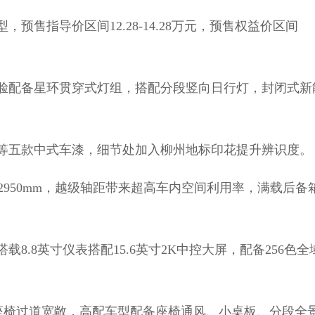
售指导价区间12.28-14.28万元，预售权益价区间
配备星环贯穿式灯组，搭配分段竖向日行灯，封闭式新
五款中式车漆，细节处加入柳州地标印花提升辨识度。
达到2950mm，越级轴距带来超高车内空间利用率，满载后备
8英寸仪表搭配15.6英寸2K中控大屏，配备256色全
座椅过道宽敞，高配车型配备座椅通风、小桌板、分段全