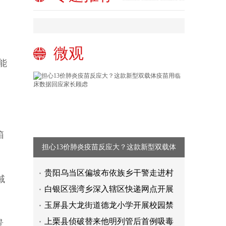
微观
能
箱
担心13价肺炎疫苗反应大？这款新型双载体
贵阳乌当区偏坡布依族乡干警走进村
域
白银区强湾乡深入辖区快递网点开展
玉屏县大龙街道德龙小学开展校园禁
上栗县侦破替来他明列管后首例吸毒
景