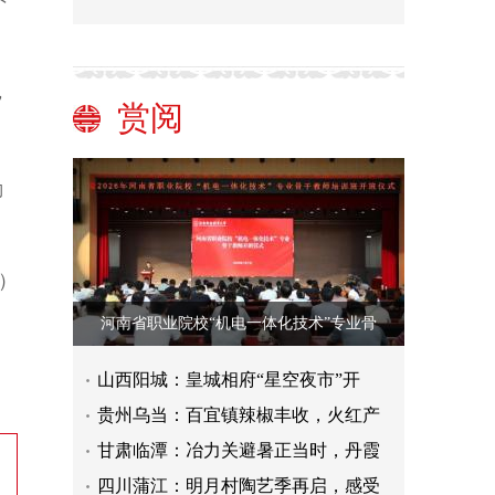
，
赏阅
勤
）
河南省职业院校“机电一体化技术”专业骨
山西阳城：皇城相府“星空夜市”开
贵州乌当：百宜镇辣椒丰收，火红产
甘肃临潭：冶力关避暑正当时，丹霞
四川蒲江：明月村陶艺季再启，感受