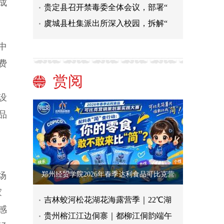
成
贵定县召开禁毒委全体会议，部署“
虞城县杜集派出所深入校园，拆解“
中
费
赏阅
设
品
为
场
郑州经贸学院2026年春季达利食品可比克营
家
吉林蛟河松花湖花海露营季｜22℃湖
感
贵州榕江江边侗寨｜都柳江侗韵端午