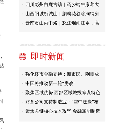
经
四川彭州白鹿古镇｜药乡端午康养大
山西阳城析城山｜胭粉花谷溶洞纳凉
云南贡山丙中洛｜怒江烟雨江乡，高
中国将推动新一轮“房改”
求
聚焦区域优势 西部区域城投筹谋特色
展
转型
财务公司支持制造业：“雪中送炭”布
即时新闻
，
局产业链
聚焦关键核心技术攻坚 金融赋能制造
贴
业“强筋健骨”
强化楼市金融支持：新市民、刚需成
重点
中国将推动新一轮“房改”
聚焦区域优势 西部区域城投筹谋特色
略
转型
财务公司支持制造业：“雪中送炭”布
司
局产业链
聚焦关键核心技术攻坚 金融赋能制造
”
业“强筋健骨”
强化楼市金融支持：新市民、刚需成
风
重点