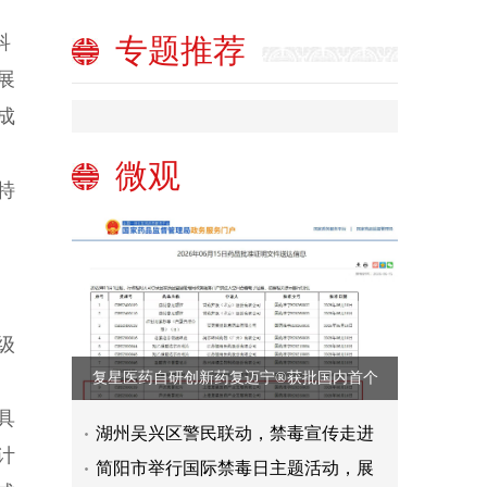
科
专题推荐
展
成
、
微观
特
级
复星医药自研创新药复迈宁®获批国内首个
具
湖州吴兴区警民联动，禁毒宣传走进
计
简阳市举行国际禁毒日主题活动，展