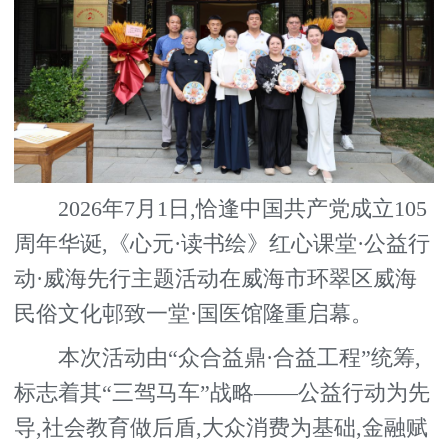
2026年7月1日,恰逢中国共产党成立105
周年华诞,《心元·读书绘》红心课堂·公益行
动·威海先行主题活动在威海市环翠区威海
民俗文化邨致一堂·国医馆隆重启幕。
本次活动由“众合益鼎·合益工程”统筹,
标志着其“三驾马车”战略——公益行动为先
导,社会教育做后盾,大众消费为基础,金融赋