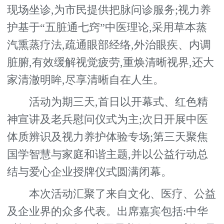
现场坐诊,为市民提供把脉问诊服务;视力养
护基于“五脏通七窍”中医理论,采用草本蒸
汽熏蒸疗法,疏通眼部经络,外治眼疾、内调
脏腑,有效缓解视觉疲劳,重焕清晰视界,还大
家清澈明眸,尽享清晰自在人生。
活动为期三天,首日以开幕式、红色精
神宣讲及老兵慰问仪式为主;次日开展中医
体质辨识及视力养护体验专场;第三天聚焦
国学智慧与家庭和谐主题,并以公益行动总
结与爱心企业授牌仪式圆满闭幕。
本次活动汇聚了来自文化、医疗、公益
及企业界的众多代表。出席嘉宾包括:中华