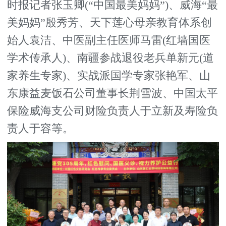
时报记者张玉卿(“中国最美妈妈”)、威海“最
美妈妈”殷秀芳、天下莲心母亲教育体系创
始人袁洁、中医副主任医师马雷(红墙国医
学术传承人)、南疆参战退役老兵单新元(道
家养生专家)、实战派国学专家张艳军、山
东康益麦饭石公司董事长荆雪波、中国太平
保险威海支公司财险负责人于立新及寿险负
责人于容等。