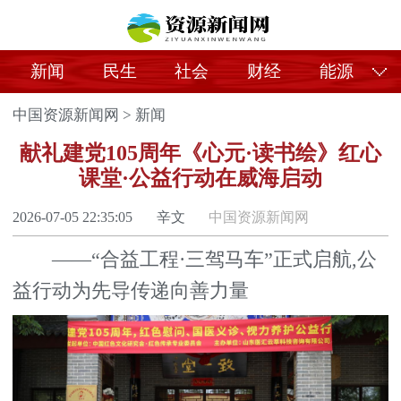
新闻
民生
社会
财经
能源
中国资源新闻网
>
新闻
献礼建党105周年《心元·读书绘》红心
课堂·公益行动在威海启动
2026-07-05 22:35:05
辛文
中国资源新闻网
——“合益工程·三驾马车”正式启航,公
益行动为先导传递向善力量